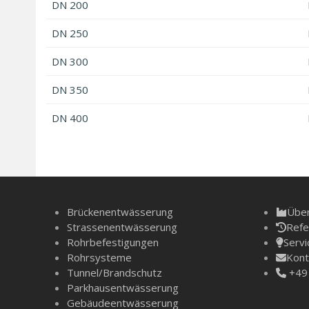
DN 200
DN 250
DN 300
DN 350
DN 400
Brückenentwässerung
Über
Strassenentwässerung
Refe
Rohrbefestigungen
Servi
Rohrsysteme
Kont
Tunnel/­Brandschutz
+49 
Parkhausentwässerung
Gebäudeentwässerung