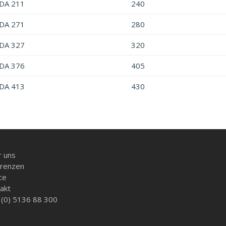
DA 211
240
DA 271
280
DA 327
320
DA 376
405
DA 413
430
 uns
renzen
ce
akt
(0) 5136 88 300