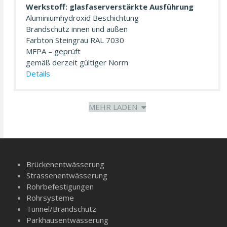
Werkstoff: glasfaserverstärkte Ausführung
Aluminiumhydroxid Beschichtung
Brandschutz innen und außen
Farbton Steingrau RAL 7030
MFPA – geprüft
gemäß derzeit gültiger Norm
Details
MEHR LADEN
Brückenentwässerung
Strassenentwässerung
Rohrbefestigungen
Rohrsysteme
Tunnel/­Brandschutz
Parkhausentwässerung