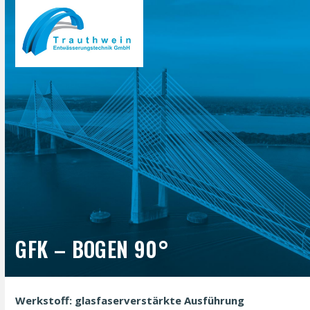
Open
Close
Skip
to
mobile
mobile
content
menu
menu
GFK – BOGEN 90°
Werkstoff: glasfaserverstärkte Ausführung