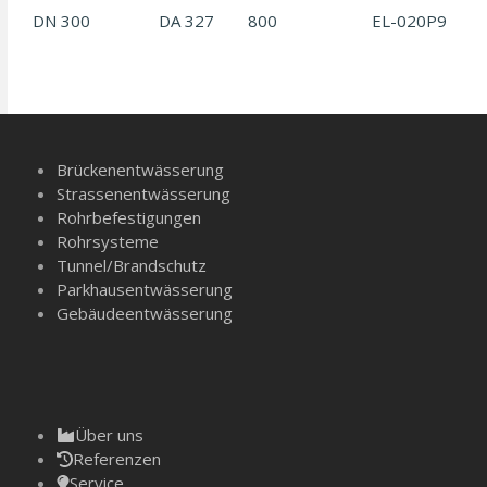
DN 300
DA 327
800
EL-020P9
Brückenentwässerung
Strassenentwässerung
Rohrbefestigungen
Rohrsysteme
Tunnel/­Brandschutz
Parkhausentwässerung
Gebäudeentwässerung
Über uns
Referenzen
Service