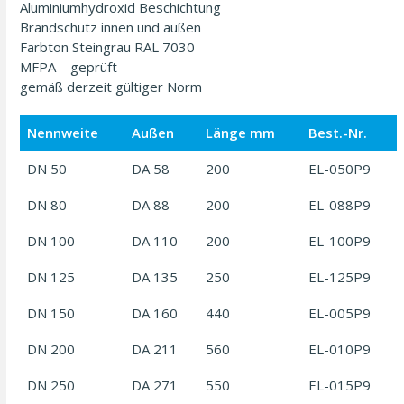
Aluminiumhydroxid Beschichtung
Brandschutz innen und außen
Farbton Steingrau RAL 7030
MFPA – geprüft
gemäß derzeit gültiger Norm
Nennweite
Außen
Länge mm
Best.-Nr.
DN 50
DA 58
200
EL-050P9
DN 80
DA 88
200
EL-088P9
DN 100
DA 110
200
EL-100P9
DN 125
DA 135
250
EL-125P9
DN 150
DA 160
440
EL-005P9
DN 200
DA 211
560
EL-010P9
DN 250
DA 271
550
EL-015P9