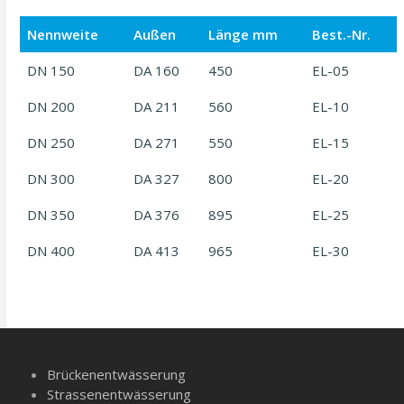
Nennweite
Außen
Länge mm
Best.-Nr.
DN 150
DA 160
450
EL-05
DN 200
DA 211
560
EL-10
DN 250
DA 271
550
EL-15
DN 300
DA 327
800
EL-20
DN 350
DA 376
895
EL-25
DN 400
DA 413
965
EL-30
Brückenentwässerung
Strassenentwässerung