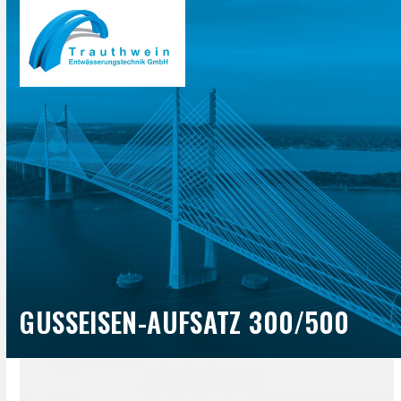
Open
Close
Skip
to
mobile
mobile
content
menu
menu
GUSSEISEN-AUFSATZ 300/500