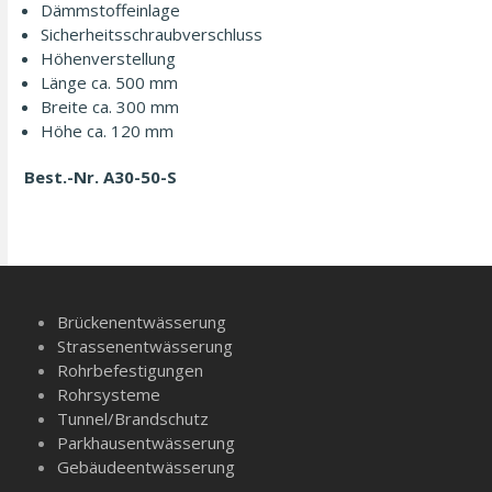
Dämmstoff­einlage
Sicher­heits­schraub­verschluss
Höhenverstellung
Länge ca. 500 mm
Breite ca. 300 mm
Höhe ca. 120 mm
Best.-Nr. A30-50-S
Brückenentwässerung
Strassenentwässerung
Rohrbefestigungen
Rohrsysteme
Tunnel/­Brandschutz
Parkhausentwässerung
Gebäudeentwässerung