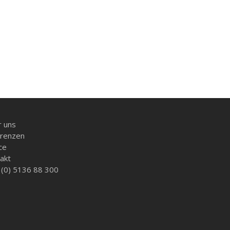
 uns
renzen
ce
akt
(0) 5136 88 300