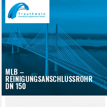
Open
Close
Skip
to
mobile
mobile
content
menu
menu
MLB –
REINIGUNGSANSCHLUSSROHR
DN 150