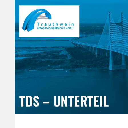
Skip
to
content
TDS – UNTERTEIL