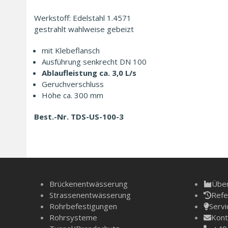
Werkstoff: Edelstahl 1.4571
gestrahlt wahl­weise gebeizt
mit Klebeflansch
Ausführung senkrecht DN 100
Ablaufleistung ca. 3,0 L/s
Geruchverschluss
Höhe ca. 300 mm
Best.-Nr. TDS-US-100-3
Brückenentwässerung
Über
Strassenentwässerung
Refe
Rohrbefestigungen
Servi
Rohrsysteme
Kont